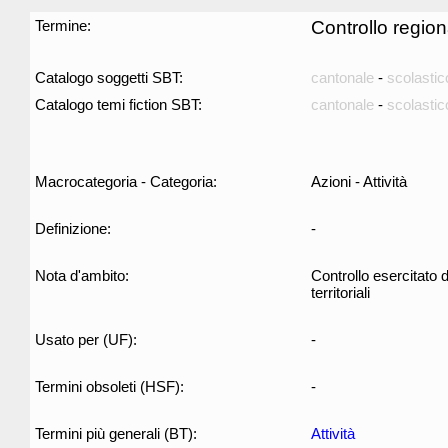
Termine:
Controllo region
Catalogo soggetti SBT:
cantonale
-
scolastic
Catalogo temi fiction SBT:
cantonale
-
scolastic
Macrocategoria - Categoria:
Azioni - Attività
Definizione:
-
Nota d'ambito:
Controllo esercitato 
territoriali
Usato per (UF):
-
Termini obsoleti (HSF):
-
Termini più generali (BT):
Attività