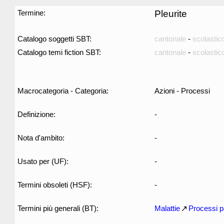
Termine:
Pleurite
Catalogo soggetti SBT:
cantonale
-
scolastic
Catalogo temi fiction SBT:
cantonale
-
scolastic
Macrocategoria - Categoria:
Azioni - Processi
Definizione:
-
Nota d'ambito:
-
Usato per (UF):
-
Termini obsoleti (HSF):
-
Termini più generali (BT):
Malattie
Processi p