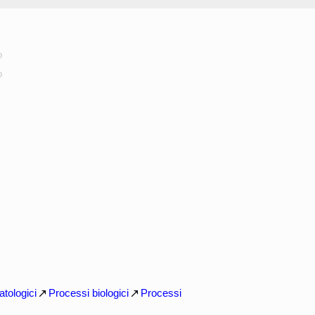
o
o
atologici
Processi biologici
Processi