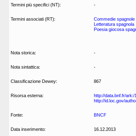
Termini più specifici (NT):
-
Termini associati (RT):
Commedie spagnole
Letteratura spagnola
Poesia giocosa spag
Nota storica:
-
Nota sintattica:
-
Classificazione Dewey:
867
Risorsa esterna:
http://data.bnf.fr/ar
http://id.loc.gov/aut
Fonte:
BNCF
Data inserimento:
16.12.2013