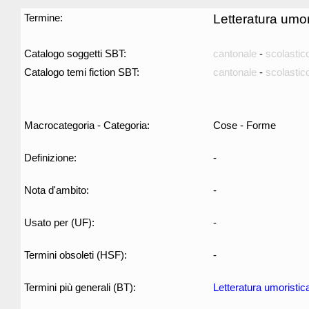
Termine:
Letteratura umo
Catalogo soggetti SBT:
cantonale
-
scolastic
Catalogo temi fiction SBT:
cantonale
-
scolastic
Macrocategoria - Categoria:
Cose - Forme
Definizione:
-
Nota d'ambito:
-
Usato per (UF):
-
Termini obsoleti (HSF):
-
Termini più generali (BT):
Letteratura umoristic