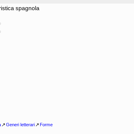
ristica spagnola
o
o
a
Generi letterari
Forme