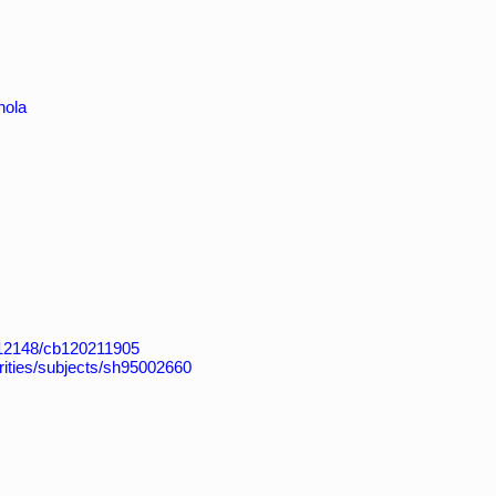
nola
k:/12148/cb120211905
horities/subjects/sh95002660