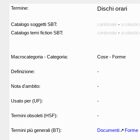
Termine:
Dischi orari
Catalogo soggetti SBT:
cantonale
-
scolastic
Catalogo temi fiction SBT:
cantonale
-
scolastic
Macrocategoria - Categoria:
Cose - Forme
Definizione:
-
Nota d'ambito:
-
Usato per (UF):
-
Termini obsoleti (HSF):
-
Termini più generali (BT):
Documenti
Forme