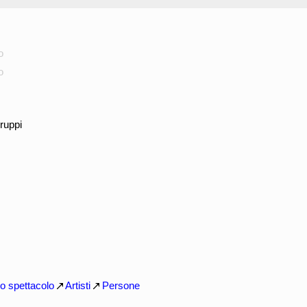
o
o
ruppi
llo spettacolo
Artisti
Persone