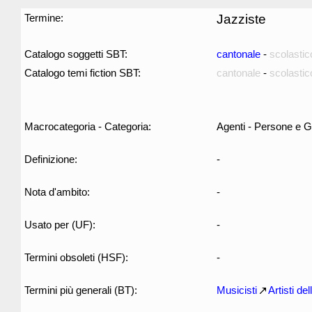
Termine:
Jazziste
Catalogo soggetti SBT:
cantonale
-
scolastic
Catalogo temi fiction SBT:
cantonale
-
scolastic
Macrocategoria - Categoria:
Agenti - Persone e G
Definizione:
-
Nota d'ambito:
-
Usato per (UF):
-
Termini obsoleti (HSF):
-
Termini più generali (BT):
Musicisti
Artisti de