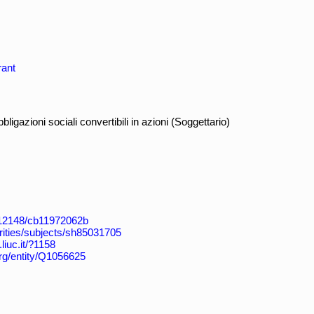
rant
gazioni sociali convertibili in azioni (Soggettario)
k:/12148/cb11972062b
horities/subjects/sh85031705
.liuc.it/?1158
org/entity/Q1056625