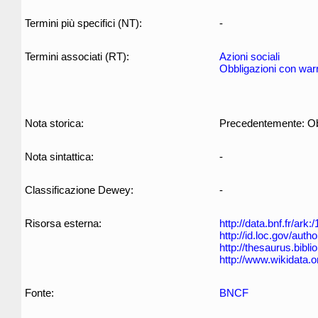
Termini più specifici (NT):
-
Termini associati (RT):
Azioni sociali
Obbligazioni con war
Nota storica:
Precedentemente: Obbli
Nota sintattica:
-
Classificazione Dewey:
-
Risorsa esterna:
http://data.bnf.fr/ar
http://id.loc.gov/aut
http://thesaurus.biblio
http://www.wikidata.
Fonte:
BNCF