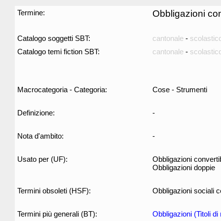
Termine:
Obbligazioni conv
Catalogo soggetti SBT:
cantonale
-
scolastic
Catalogo temi fiction SBT:
cantonale
-
scolastic
Macrocategoria - Categoria:
Cose - Strumenti
Definizione:
-
Nota d'ambito:
-
Usato per (UF):
Obbligazioni convertibi
Obbligazioni doppie
Termini obsoleti (HSF):
Obbligazioni sociali co
Termini più generali (BT):
Obbligazioni (Titoli di