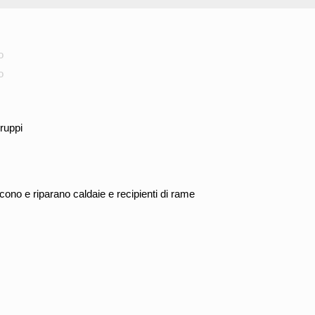
o
o
ruppi
scono e riparano caldaie e recipienti di rame