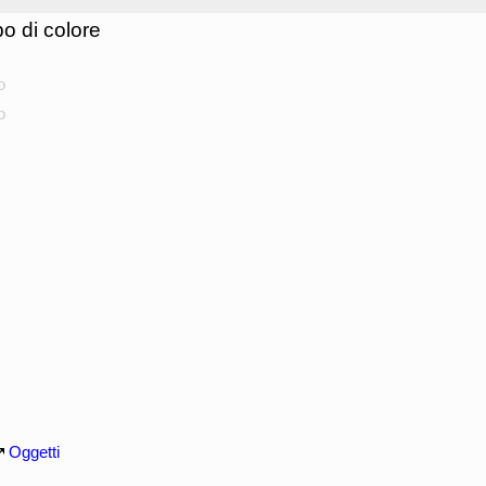
o di colore
o
o
Oggetti