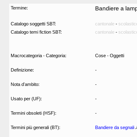
Termine:
Bandiere a lamp
Catalogo soggetti SBT:
cantonale
-
scolastic
Catalogo temi fiction SBT:
cantonale
-
scolastic
Macrocategoria - Categoria:
Cose - Oggetti
Definizione:
-
Nota d'ambito:
-
Usato per (UF):
-
Termini obsoleti (HSF):
-
Termini più generali (BT):
Bandiere da segnali