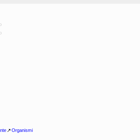
o
o
nte
Organismi