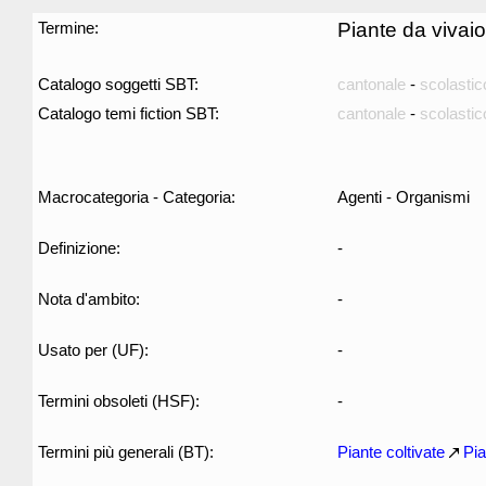
Termine:
Piante da vivaio
Catalogo soggetti SBT:
cantonale
-
scolastic
Catalogo temi fiction SBT:
cantonale
-
scolastic
Macrocategoria - Categoria:
Agenti - Organismi
Definizione:
-
Nota d'ambito:
-
Usato per (UF):
-
Termini obsoleti (HSF):
-
Termini più generali (BT):
Piante coltivate
Pia