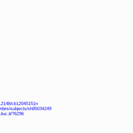
k:/12148/cb12045151n
horities/subjects/sh85034249
.liuc.it/?6296