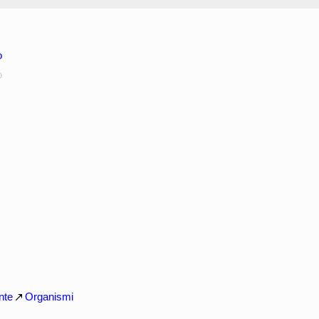
o
o
nte
Organismi