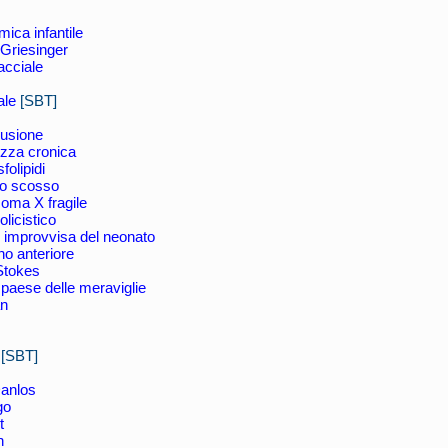
ca infantile
 Griesinger
acciale
ale
[SBT]
lusione
zza cronica
folipidi
no scosso
oma X fragile
licistico
 improvvisa del neonato
no anteriore
Stokes
 paese delle meraviglie
an
[SBT]
Danlos
go
t
n