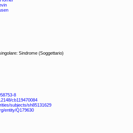
evin
usen
ingolare: Sindrome (Soggettario)
4058753-8
k:/12148/cb119470084
horities/subjects/sh85131629
org/entity/Q179630