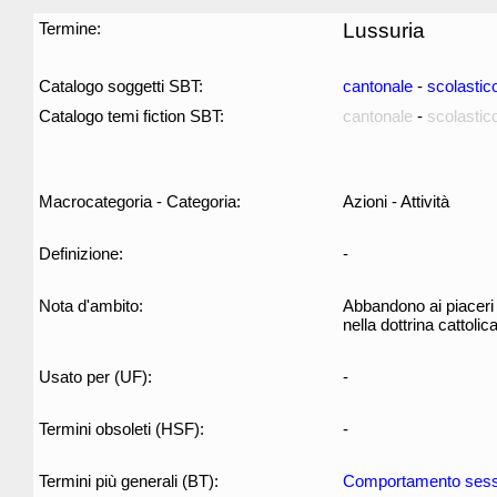
Termine:
Lussuria
Catalogo soggetti SBT:
cantonale
-
scolastic
Catalogo temi fiction SBT:
cantonale
-
scolastic
Macrocategoria - Categoria:
Azioni - Attività
Definizione:
-
Nota d'ambito:
Abbandono ai piaceri 
nella dottrina cattolic
Usato per (UF):
-
Termini obsoleti (HSF):
-
Termini più generali (BT):
Comportamento sess