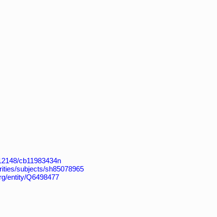
k:/12148/cb11983434n
horities/subjects/sh85078965
org/entity/Q6498477