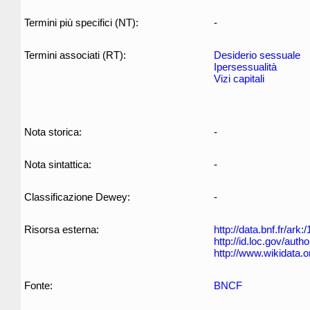
Termini più specifici (NT):
-
Termini associati (RT):
Desiderio sessuale
Ipersessualità
Vizi capitali
Nota storica:
-
Nota sintattica:
-
Classificazione Dewey:
-
Risorsa esterna:
http://data.bnf.fr/ar
http://id.loc.gov/aut
http://www.wikidata.
Fonte:
BNCF