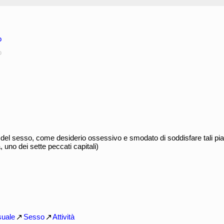
o
o
del sesso, come desiderio ossessivo e smodato di soddisfare tali pia
a, uno dei sette peccati capitali)
uale
Sesso
Attività