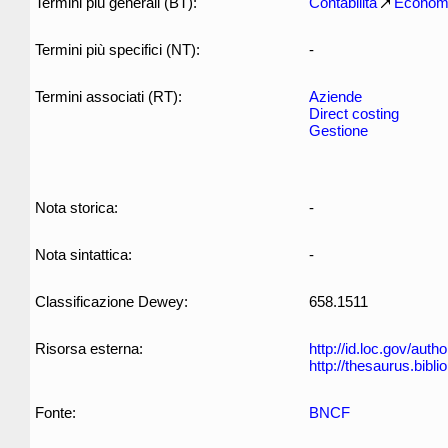
Termini più generali (BT):
Contabilità
Econom
Termini più specifici (NT):
-
Termini associati (RT):
Aziende
Direct costing
Gestione
Nota storica:
-
Nota sintattica:
-
Classificazione Dewey:
658.1511
Risorsa esterna:
http://id.loc.gov/aut
http://thesaurus.biblio
Fonte:
BNCF