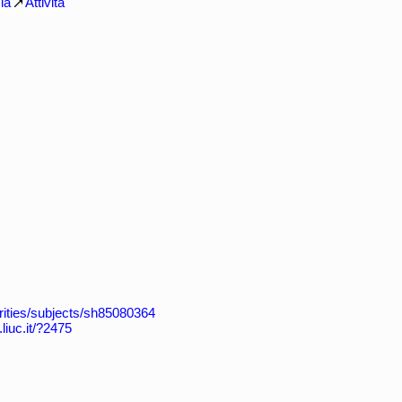
ia
Attività
horities/subjects/sh85080364
.liuc.it/?2475