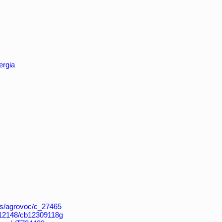
ergia
aos/agrovoc/c_27465
k:/12148/cb12309118g