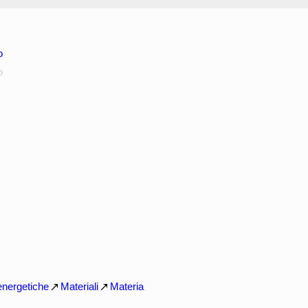
o
o
energetiche
Materiali
Materia