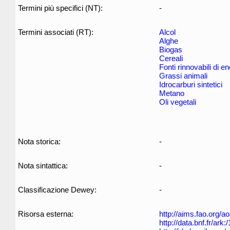
Termini più specifici (NT):
-
Termini associati (RT):
Alcol
Alghe
Biogas
Cereali
Fonti rinnovabili di en
Grassi animali
Idrocarburi sintetici
Metano
Oli vegetali
Nota storica:
-
Nota sintattica:
-
Classificazione Dewey:
-
Risorsa esterna:
http://aims.fao.org/
http://data.bnf.fr/ar