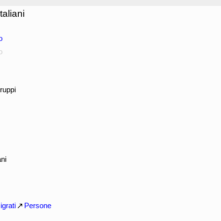
taliani
o
o
ruppi
ani
grati
Persone