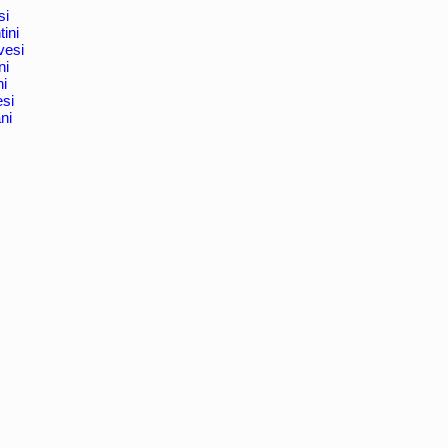
si
tini
vesi
ni
ni
esi
ani