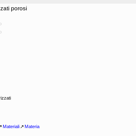
zzati porosi
o
o
rizzati
Materiali
Materia