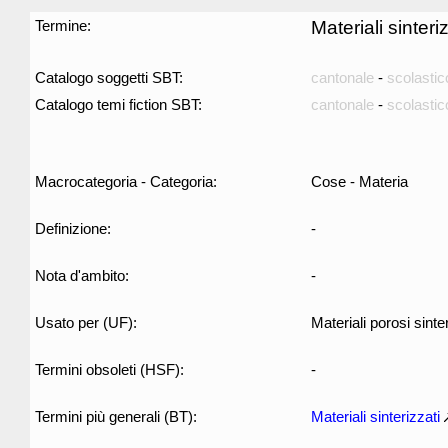
Termine:
Materiali sinteri
Catalogo soggetti SBT:
cantonale
-
scolastic
Catalogo temi fiction SBT:
cantonale
-
scolastic
Macrocategoria - Categoria:
Cose - Materia
Definizione:
-
Nota d'ambito:
-
Usato per (UF):
Materiali porosi sinte
Termini obsoleti (HSF):
-
Termini più generali (BT):
Materiali sinterizzati