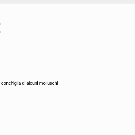
o
o
a conchiglia di alcuni molluschi