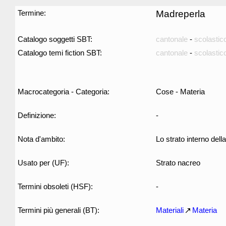
Termine:
Madreperla
Catalogo soggetti SBT:
cantonale
-
scolastic
Catalogo temi fiction SBT:
cantonale
-
scolastic
Macrocategoria - Categoria:
Cose - Materia
Definizione:
-
Nota d'ambito:
Lo strato interno dell
Usato per (UF):
Strato nacreo
Termini obsoleti (HSF):
-
Termini più generali (BT):
Materiali
Materia