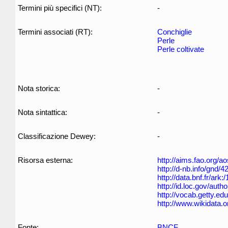
Termini più specifici (NT):
-
Termini associati (RT):
Conchiglie
Perle
Perle coltivate
Nota storica:
-
Nota sintattica:
-
Classificazione Dewey:
-
Risorsa esterna:
http://aims.fao.org/
http://d-nb.info/gnd/
http://data.bnf.fr/ar
http://id.loc.gov/aut
http://vocab.getty.ed
http://www.wikidata.
Fonte:
BNCF