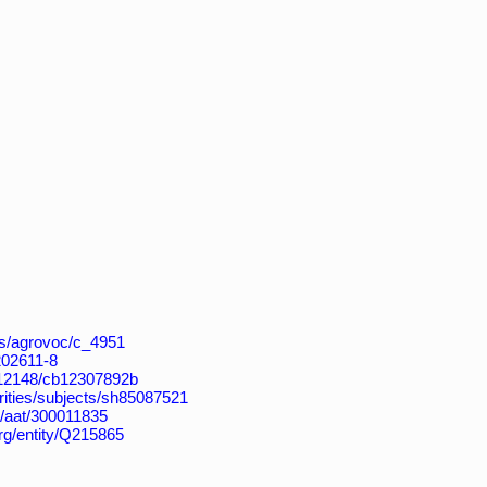
aos/agrovoc/c_4951
4202611-8
k:/12148/cb12307892b
horities/subjects/sh85087521
u/aat/300011835
org/entity/Q215865