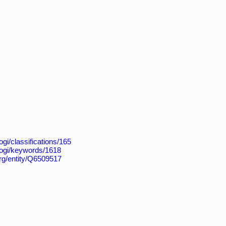
/dogi/classifications/165
t/dogi/keywords/1618
org/entity/Q6509517