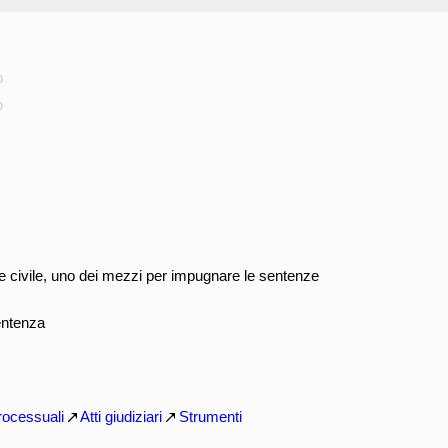
o
o
le civile, uno dei mezzi per impugnare le sentenze
entenza
processuali
Atti giudiziari
Strumenti