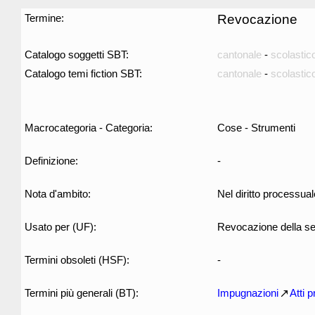
Termine:
Revocazione
Catalogo soggetti SBT:
cantonale
-
scolastic
Catalogo temi fiction SBT:
cantonale
-
scolastic
Macrocategoria - Categoria:
Cose - Strumenti
Definizione:
-
Nota d'ambito:
Nel diritto processua
Usato per (UF):
Revocazione della s
Termini obsoleti (HSF):
-
Termini più generali (BT):
Impugnazioni
Atti 