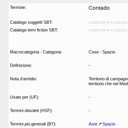
Termine:
Contado
Catalogo soggetti SBT:
cantonale
-
scolastic
Catalogo temi fiction SBT:
cantonale
-
scolastic
Macrocategoria - Categoria:
Cose - Spazio
Definizione:
-
Nota d'ambito:
Territorio di campagna
territorio che nel Me
Usato per (UF):
-
Termini obsoleti (HSF):
-
Termini più generali (BT):
Aree
Spazio