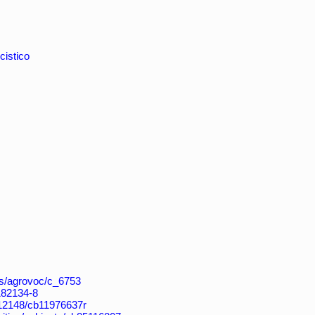
cistico
aos/agrovoc/c_6753
4182134-8
k:/12148/cb11976637r