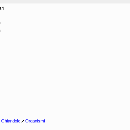
ri
o
o
Ghiandole
Organismi