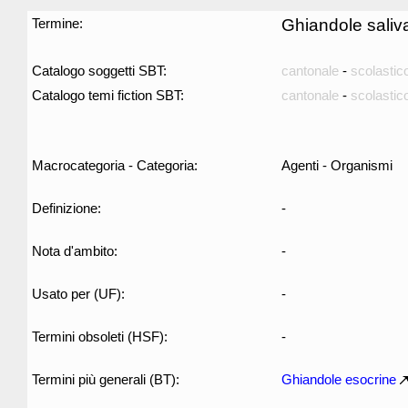
Termine:
Ghiandole saliva
Catalogo soggetti SBT:
cantonale
-
scolastic
Catalogo temi fiction SBT:
cantonale
-
scolastic
Macrocategoria - Categoria:
Agenti - Organismi
Definizione:
-
Nota d'ambito:
-
Usato per (UF):
-
Termini obsoleti (HSF):
-
Termini più generali (BT):
Ghiandole esocrine