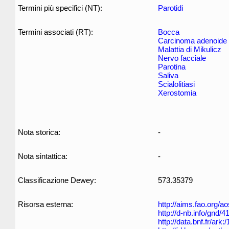
Termini più specifici (NT):
Parotidi
Termini associati (RT):
Bocca
Carcinoma adenoide 
Malattia di Mikulicz
Nervo facciale
Parotina
Saliva
Scialolitiasi
Xerostomia
Nota storica:
-
Nota sintattica:
-
Classificazione Dewey:
573.35379
Risorsa esterna:
http://aims.fao.org/
http://d-nb.info/gnd/
http://data.bnf.fr/ar