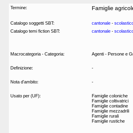
Termine:
Famiglie agricol
Catalogo soggetti SBT:
cantonale
-
scolastic
Catalogo temi fiction SBT:
cantonale
-
scolastic
Macrocategoria - Categoria:
Agenti - Persone e G
Definizione:
-
Nota d'ambito:
-
Usato per (UF):
Famiglie coloniche
Famiglie coltivatrici
Famiglie contadine
Famiglie mezzadrili
Famiglie rurali
Famiglie rustiche