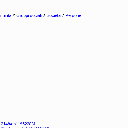
munità
Gruppi sociali
Società
Persone
k:/12148/cb11952283f