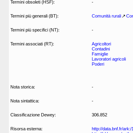
Termini obsoleti (HSF):
-
Termini più generali (BT):
Comunità rurali
Co
Termini più specifici (NT):
-
Termini associati (RT):
Agricoltori
Contadini
Famiglie
Lavoratori agricoli
Poderi
Nota storica:
-
Nota sintattica:
-
Classificazione Dewey:
306.852
Risorsa esterna:
http://data.bnf.fr/ar