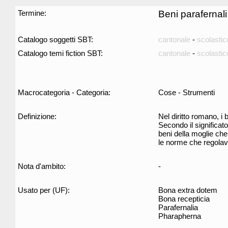
Termine:
Beni parafernali
Catalogo soggetti SBT:
cantonale
-
scolastic
Catalogo temi fiction SBT:
cantonale
-
scolastic
Macrocategoria - Categoria:
Cose - Strumenti
Definizione:
Nel diritto romano, i
Secondo il significato
beni della moglie che 
le norme che regolava
Nota d'ambito:
-
Usato per (UF):
Bona extra dotem
Bona recepticia
Parafernalia
Pharapherna