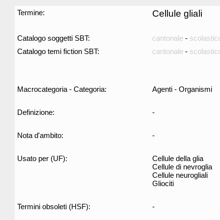
Termine:
Cellule gliali
Catalogo soggetti SBT:
cantonale
-
scolastic
Catalogo temi fiction SBT:
cantonale
-
scolastic
Macrocategoria - Categoria:
Agenti - Organismi
Definizione:
-
Nota d'ambito:
-
Usato per (UF):
Cellule della glia
Cellule di nevroglia
Cellule neurogliali
Gliociti
Termini obsoleti (HSF):
-