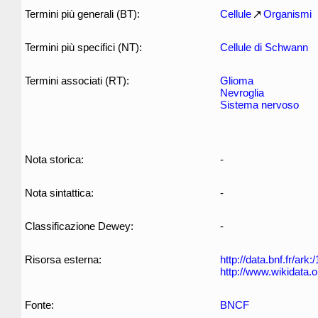
Termini più generali (BT):
Cellule
Organismi
Termini più specifici (NT):
Cellule di Schwann
Termini associati (RT):
Glioma
Nevroglia
Sistema nervoso
Nota storica:
-
Nota sintattica:
-
Classificazione Dewey:
-
Risorsa esterna:
http://data.bnf.fr/ar
http://www.wikidata.
Fonte:
BNCF