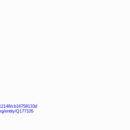
k:/12148/cb16758133d
org/entity/Q177105