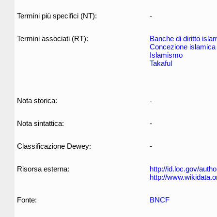
Termini più specifici (NT):
-
Termini associati (RT):
Banche di diritto isla
Concezione islamica
Islamismo
Takaful
Nota storica:
-
Nota sintattica:
-
Classificazione Dewey:
-
Risorsa esterna:
http://id.loc.gov/aut
http://www.wikidata.
Fonte:
BNCF