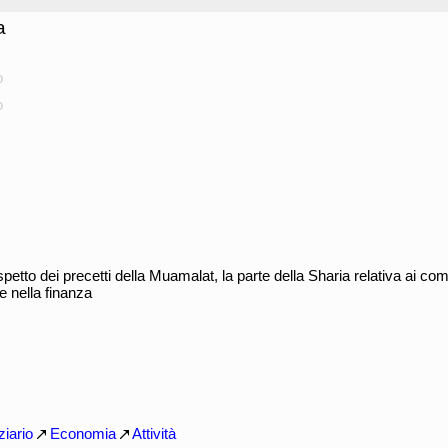
a
o
o
spetto dei precetti della Muamalat, la parte della Sharia relativa ai c
e nella finanza
ziario
Economia
Attività