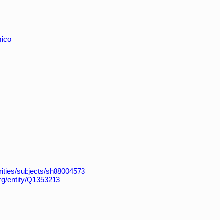
mico
horities/subjects/sh88004573
org/entity/Q1353213