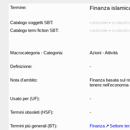
Termine:
Finanza islamic
Catalogo soggetti SBT:
cantonale
-
scolastic
Catalogo temi fiction SBT:
cantonale
-
scolastic
Macrocategoria - Categoria:
Azioni - Attività
Definizione:
-
Nota d'ambito:
Finanza basata sul ri
tenere nell'economia 
Usato per (UF):
-
Termini obsoleti (HSF):
-
Termini più generali (BT):
Finanza
Settore ter