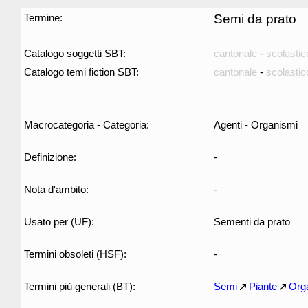
Termine:
Semi da prato
Catalogo soggetti SBT:
cantonale
-
scolastic
Catalogo temi fiction SBT:
cantonale
-
scolastic
Macrocategoria - Categoria:
Agenti - Organismi
Definizione:
-
Nota d'ambito:
-
Usato per (UF):
Sementi da prato
Termini obsoleti (HSF):
-
Termini più generali (BT):
Semi
Piante
Org