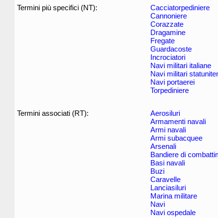
Termini più specifici (NT):
Cacciatorpediniere
Cannoniere
Corazzate
Dragamine
Fregate
Guardacoste
Incrociatori
Navi militari italiane
Navi militari statunite
Navi portaerei
Torpediniere
Termini associati (RT):
Aerosiluri
Armamenti navali
Armi navali
Armi subacquee
Arsenali
Bandiere di combatt
Basi navali
Buzi
Caravelle
Lanciasiluri
Marina militare
Navi
Navi ospedale