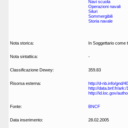
Navi scuola
Operazioni navali
Siluri
Sommergibili
Storia navale
Nota storica:
In Soggettario come t
Nota sintattica:
-
Classificazione Dewey:
359.83
Risorsa esterna:
http://d-nb.info/gnd/
http://data.bnf.fr/ar
http://id.loc.gov/aut
Fonte:
BNCF
Data inserimento:
28.02.2005