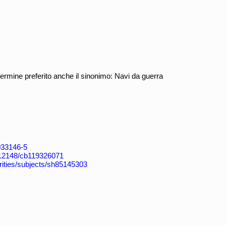
ermine preferito anche il sinonimo: Navi da guerra
4033146-5
k:/12148/cb119326071
horities/subjects/sh85145303