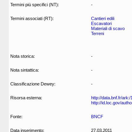
Termini più specifici (NT):
-
Termini associati (RT):
Cantieri edili
Escavatori
Materiali di scavo
Terreni
Nota storica:
-
Nota sintattica:
-
Classificazione Dewey:
-
Risorsa esterna:
http://data.bnf.fr/ar
http://id.loc.gov/aut
Fonte:
BNCF
Data inserimento:
27.03.2011