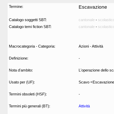
Termine:
Escavazione
Catalogo soggetti SBT:
cantonale
-
scolastic
Catalogo temi fiction SBT:
cantonale
-
scolastic
Macrocategoria - Categoria:
Azioni - Attività
Definizione:
-
Nota d'ambito:
L'operazione dello sca
Usato per (UF):
Scavo <Escavazion
Termini obsoleti (HSF):
-
Termini più generali (BT):
Attività