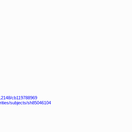
k:/12148/cb119788969
horities/subjects/sh85046104