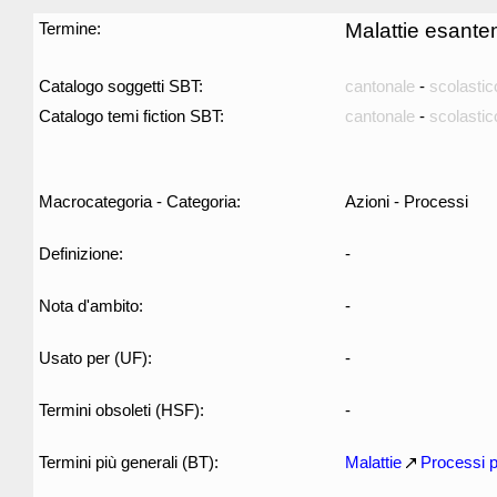
Termine:
Malattie esante
Catalogo soggetti SBT:
cantonale
-
scolastic
Catalogo temi fiction SBT:
cantonale
-
scolastic
Macrocategoria - Categoria:
Azioni - Processi
Definizione:
-
Nota d'ambito:
-
Usato per (UF):
-
Termini obsoleti (HSF):
-
Termini più generali (BT):
Malattie
Processi p