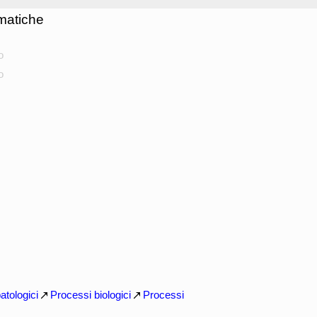
matiche
o
o
atologici
Processi biologici
Processi