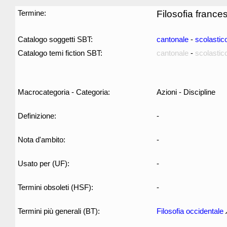
Termine:
Filosofia france
Catalogo soggetti SBT:
cantonale
-
scolastic
Catalogo temi fiction SBT:
cantonale
-
scolastic
Macrocategoria - Categoria:
Azioni - Discipline
Definizione:
-
Nota d'ambito:
-
Usato per (UF):
-
Termini obsoleti (HSF):
-
Termini più generali (BT):
Filosofia occidentale