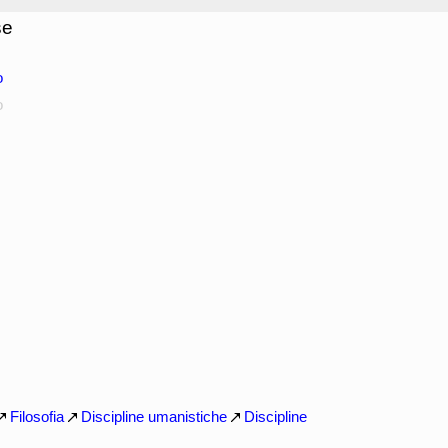
se
o
o
Filosofia
Discipline umanistiche
Discipline