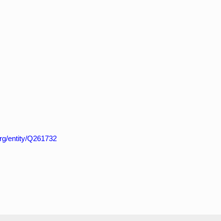
org/entity/Q261732