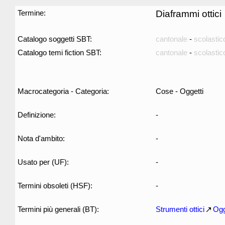
Termine:
Diaframmi ottici
Catalogo soggetti SBT:
cantonale
-
scolastic
Catalogo temi fiction SBT:
cantonale
-
scolastic
Macrocategoria - Categoria:
Cose - Oggetti
Definizione:
-
Nota d'ambito:
-
Usato per (UF):
-
Termini obsoleti (HSF):
-
Termini più generali (BT):
Strumenti ottici
Ogg