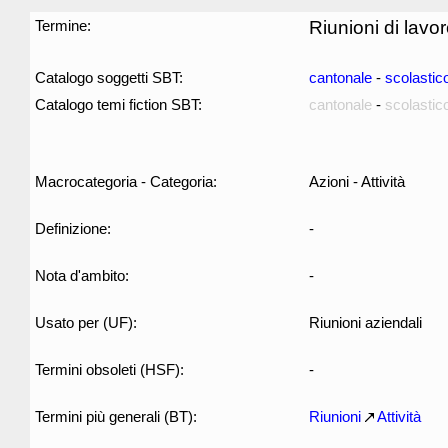
Termine:
Riunioni di lavo
Catalogo soggetti SBT:
cantonale
-
scolastic
Catalogo temi fiction SBT:
cantonale
-
scolastic
Macrocategoria - Categoria:
Azioni - Attività
Definizione:
-
Nota d'ambito:
-
Usato per (UF):
Riunioni aziendali
Termini obsoleti (HSF):
-
Termini più generali (BT):
Riunioni
Attività