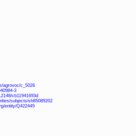
aos/agrovoc/c_5026
4040984-3
k:/12148/cb11941693d
horities/subjects/sh85089202
org/entity/Q422449