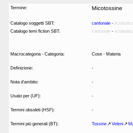
Termine:
Micotossine
Catalogo soggetti SBT:
cantonale
-
scolastic
Catalogo temi fiction SBT:
cantonale
-
scolastic
Macrocategoria - Categoria:
Cose - Materia
Definizione:
-
Nota d'ambito:
-
Usato per (UF):
-
Termini obsoleti (HSF):
-
Termini più generali (BT):
Tossine
Veleni
Ma