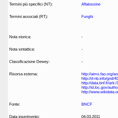
Termini più specifici (NT):
Aflatossine
Termini associati (RT):
Funghi
Nota storica:
-
Nota sintattica:
-
Classificazione Dewey:
-
Risorsa esterna:
http://aims.fao.org/
http://d-nb.info/gnd/
http://data.bnf.fr/ar
http://id.loc.gov/aut
http://www.wikidata.
Fonte:
BNCF
Data inserimento:
04.03.2011