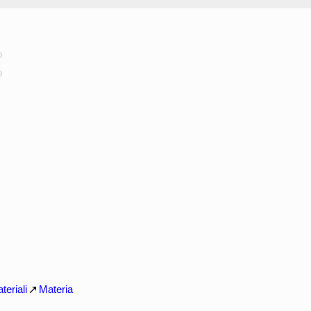
o
o
teriali
Materia