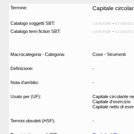
Termine:
Capitale circola
Catalogo soggetti SBT:
cantonale
-
scolastic
Catalogo temi fiction SBT:
cantonale
-
scolastic
Macrocategoria - Categoria:
Cose - Strumenti
Definizione:
-
Nota d'ambito:
-
Usato per (UF):
Capitale circolante ne
Capitale d'esercizio
Capitale netto di eser
Termini obsoleti (HSF):
-