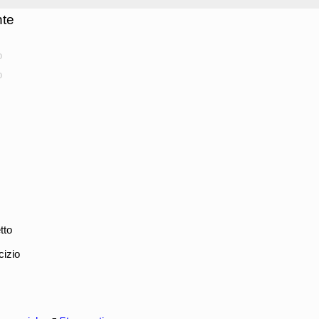
nte
o
o
tto
cizio