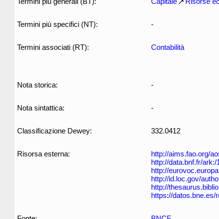
Termini più generali (BT):
Capitale
Risorse e
Termini più specifici (NT):
-
Termini associati (RT):
Contabilità
Nota storica:
-
Nota sintattica:
-
Classificazione Dewey:
332.0412
Risorsa esterna:
http://aims.fao.org/
http://data.bnf.fr/ar
http://eurovoc.europ
http://id.loc.gov/aut
http://thesaurus.biblio
https://datos.bne.es
Fonte:
BNCF