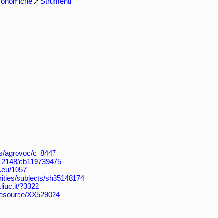
conomiche
Strumenti
aos/agrovoc/c_8447
k:/12148/cb119739475
a.eu/1057
horities/subjects/sh85148174
.liuc.it/?3322
/resource/XX529024