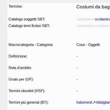
Termine:
Costumi da ba
Catalogo soggetti SBT:
cantonale
-
scolastic
Catalogo temi fiction SBT:
cantonale
-
scolastic
Macrocategoria - Categoria:
Cose - Oggetti
Definizione:
-
Nota d'ambito:
-
Usato per (UF):
-
Termini obsoleti (HSF):
-
Termini più generali (BT):
Indumenti
Abbiglia