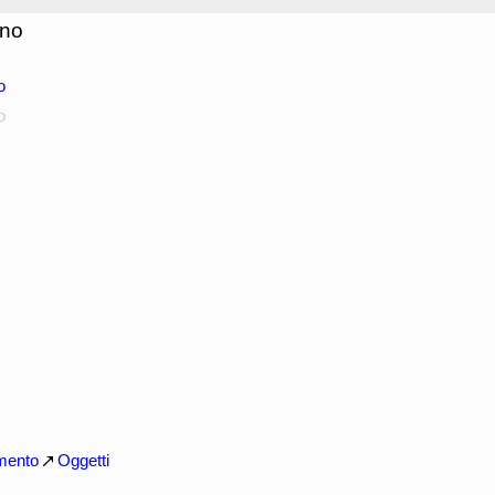
gno
o
o
mento
Oggetti