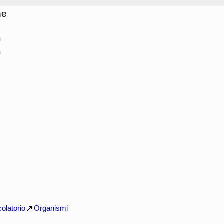
he
o
o
olatorio
Organismi