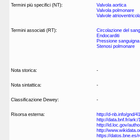
Termini più specifici (NT):
Valvola aortica
Valvola polmonare
Valvole atrioventricola
Termini associati (RT):
Circolazione del san
Endocarditi
Pressione sanguigna
Stenosi polmonare
Nota storica:
-
Nota sintattica:
-
Classificazione Dewey:
-
Risorsa esterna:
http://d-nb.info/gnd/
http://data.bnf.fr/ar
http://id.loc.gov/aut
http://www.wikidata.
https://datos.bne.es