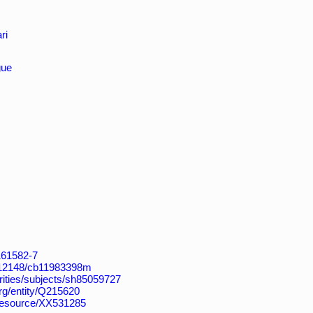
ri
gue
4161582-7
k:/12148/cb11983398m
horities/subjects/sh85059727
org/entity/Q215620
/resource/XX531285