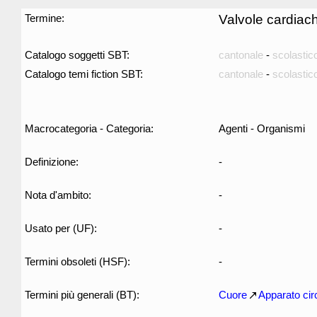
Termine:
Valvole cardiac
Catalogo soggetti SBT:
cantonale
-
scolastic
Catalogo temi fiction SBT:
cantonale
-
scolastic
Macrocategoria - Categoria:
Agenti - Organismi
Definizione:
-
Nota d'ambito:
-
Usato per (UF):
-
Termini obsoleti (HSF):
-
Termini più generali (BT):
Cuore
Apparato circ