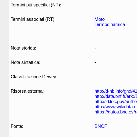
Termini più specifici (NT):
-
Termini associati (RT):
Moto
Termodinamica
Nota storica:
-
Nota sintattica:
-
Classificazione Dewey:
-
Risorsa esterna:
http://d-nb.info/gnd/
http://data.bnf.fr/ar
http://id.loc.gov/aut
http://www.wikidata.
https://datos.bne.es
Fonte:
BNCF