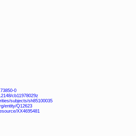
4173850-0
k:/12148/cb11978029z
horities/subjects/sh85100035
org/entity/Q12623
/resource/XX4695481