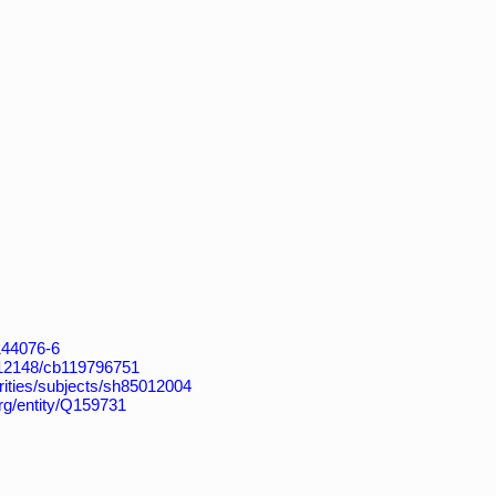
4144076-6
k:/12148/cb119796751
horities/subjects/sh85012004
org/entity/Q159731