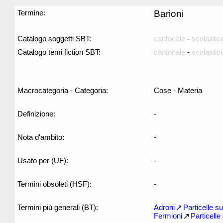
Termine:
Barioni
Catalogo soggetti SBT:
cantonale
-
scolastic
Catalogo temi fiction SBT:
cantonale
-
scolastic
Macrocategoria - Categoria:
Cose - Materia
Definizione:
-
Nota d'ambito:
-
Usato per (UF):
-
Termini obsoleti (HSF):
-
Termini più generali (BT):
Adroni
Particelle 
Fermioni
Particell