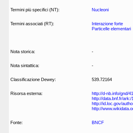
Termini più specifici (NT):
Nucleoni
Termini associati (RT):
Interazione forte
Particelle elementari
Nota storica:
-
Nota sintattica:
-
Classificazione Dewey:
539.72164
Risorsa esterna:
http://d-nb.info/gnd/
http://data.bnf.fr/ar
http://id.loc.gov/aut
http://www.wikidata.
Fonte:
BNCF