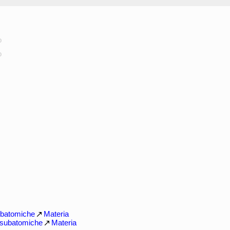
o
o
subatomiche
Materia
e subatomiche
Materia