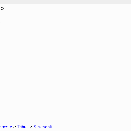
io
o
o
mposte
Tributi
Strumenti