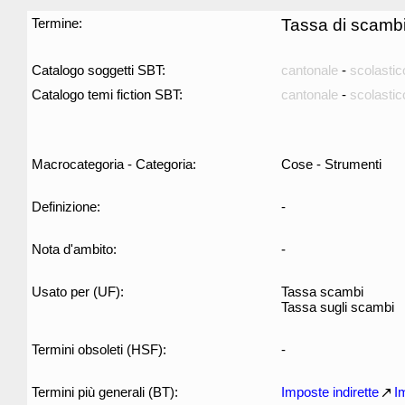
Termine:
Tassa di scamb
Catalogo soggetti SBT:
cantonale
-
scolastic
Catalogo temi fiction SBT:
cantonale
-
scolastic
Macrocategoria - Categoria:
Cose - Strumenti
Definizione:
-
Nota d'ambito:
-
Usato per (UF):
Tassa scambi
Tassa sugli scambi
Termini obsoleti (HSF):
-
Termini più generali (BT):
Imposte indirette
I