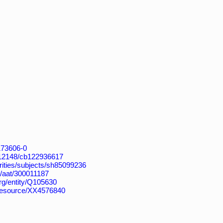
4173606-0
k:/12148/cb122936617
horities/subjects/sh85099236
u/aat/300011187
org/entity/Q105630
/resource/XX4576840