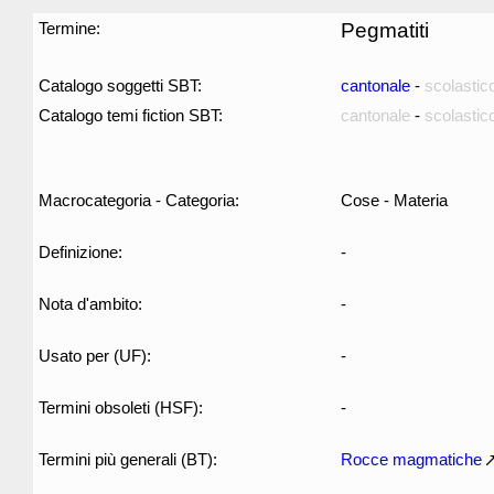
Termine:
Pegmatiti
Catalogo soggetti SBT:
cantonale
-
scolastic
Catalogo temi fiction SBT:
cantonale
-
scolastic
Macrocategoria - Categoria:
Cose - Materia
Definizione:
-
Nota d'ambito:
-
Usato per (UF):
-
Termini obsoleti (HSF):
-
Termini più generali (BT):
Rocce magmatiche