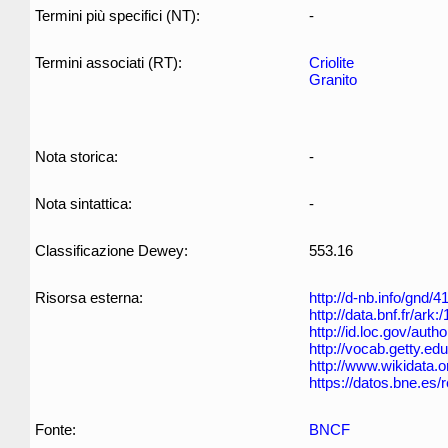
Termini più specifici (NT):
-
Termini associati (RT):
Criolite
Granito
Nota storica:
-
Nota sintattica:
-
Classificazione Dewey:
553.16
Risorsa esterna:
http://d-nb.info/gnd/
http://data.bnf.fr/ar
http://id.loc.gov/aut
http://vocab.getty.ed
http://www.wikidata.
https://datos.bne.es
Fonte:
BNCF