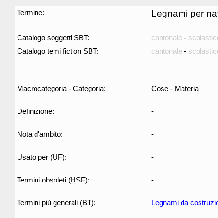
Termine:
Legnami per na
Catalogo soggetti SBT:
cantonale
-
scolastic
Catalogo temi fiction SBT:
cantonale
-
scolastic
Macrocategoria - Categoria:
Cose - Materia
Definizione:
-
Nota d'ambito:
-
Usato per (UF):
-
Termini obsoleti (HSF):
-
Termini più generali (BT):
Legnami da costruzi