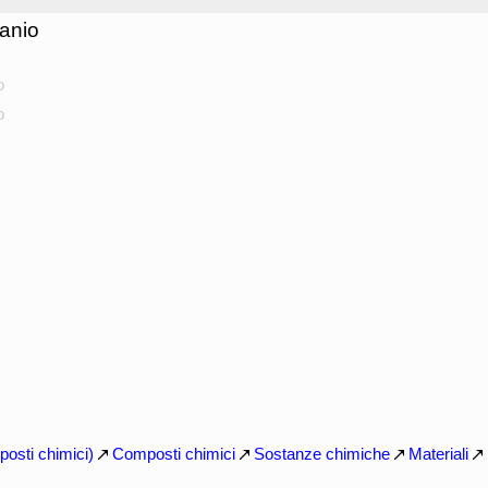
tanio
o
o
posti chimici)
Composti chimici
Sostanze chimiche
Materiali