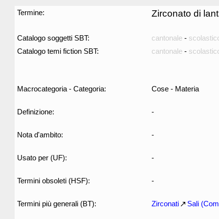
Termine:
Zirconato di lan
Catalogo soggetti SBT:
cantonale
-
scolastic
Catalogo temi fiction SBT:
cantonale
-
scolastic
Macrocategoria - Categoria:
Cose - Materia
Definizione:
-
Nota d'ambito:
-
Usato per (UF):
-
Termini obsoleti (HSF):
-
Termini più generali (BT):
Zirconati
Sali (Com