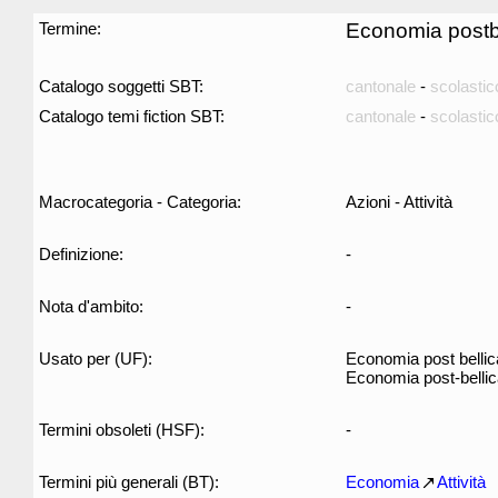
Termine:
Economia postb
Catalogo soggetti SBT:
cantonale
-
scolastic
Catalogo temi fiction SBT:
cantonale
-
scolastic
Macrocategoria - Categoria:
Azioni - Attività
Definizione:
-
Nota d'ambito:
-
Usato per (UF):
Economia post bellic
Economia post-belli
Termini obsoleti (HSF):
-
Termini più generali (BT):
Economia
Attività