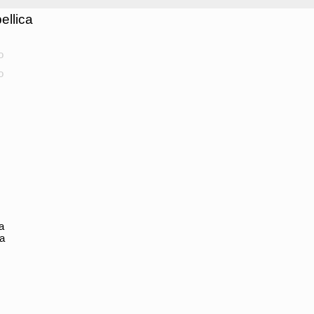
ellica
o
o
a
ca