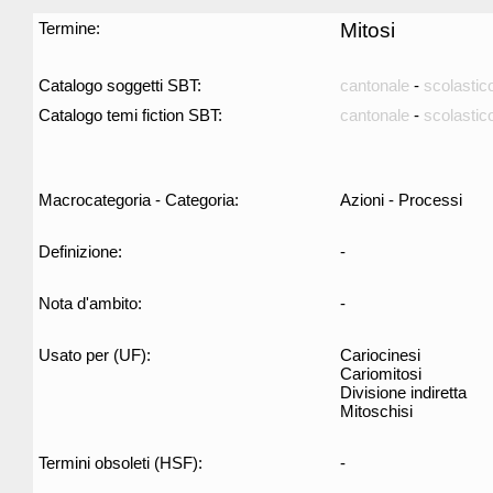
Termine:
Mitosi
Catalogo soggetti SBT:
cantonale
-
scolastic
Catalogo temi fiction SBT:
cantonale
-
scolastic
Macrocategoria - Categoria:
Azioni - Processi
Definizione:
-
Nota d'ambito:
-
Usato per (UF):
Cariocinesi
Cariomitosi
Divisione indiretta
Mitoschisi
Termini obsoleti (HSF):
-