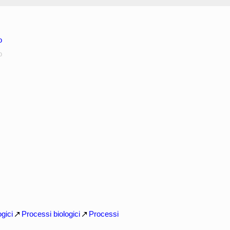
o
o
ogici
Processi biologici
Processi