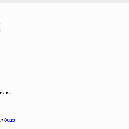
o
o
ensura
Oggetti