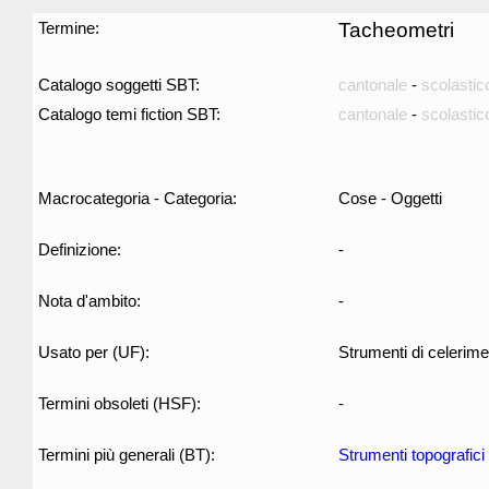
Termine:
Tacheometri
Catalogo soggetti SBT:
cantonale
-
scolastic
Catalogo temi fiction SBT:
cantonale
-
scolastic
Macrocategoria - Categoria:
Cose - Oggetti
Definizione:
-
Nota d'ambito:
-
Usato per (UF):
Strumenti di celerim
Termini obsoleti (HSF):
-
Termini più generali (BT):
Strumenti topografici