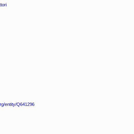
tori
org/entity/Q641296