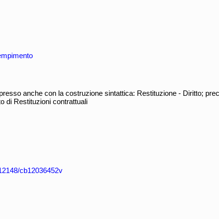
dempimento
esso anche con la costruzione sintattica: Restituzione - Diritto; pr
o di Restituzioni contrattuali
k:/12148/cb12036452v