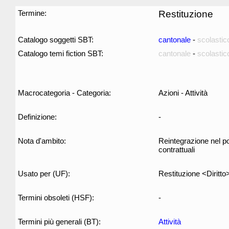
Termine:
Restituzione
Catalogo soggetti SBT:
cantonale
-
scolastic
Catalogo temi fiction SBT:
cantonale
-
scolastic
Macrocategoria - Categoria:
Azioni - Attività
Definizione:
-
Nota d'ambito:
Reintegrazione nel pos
contrattuali
Usato per (UF):
Restituzione <Diritto
Termini obsoleti (HSF):
-
Termini più generali (BT):
Attività