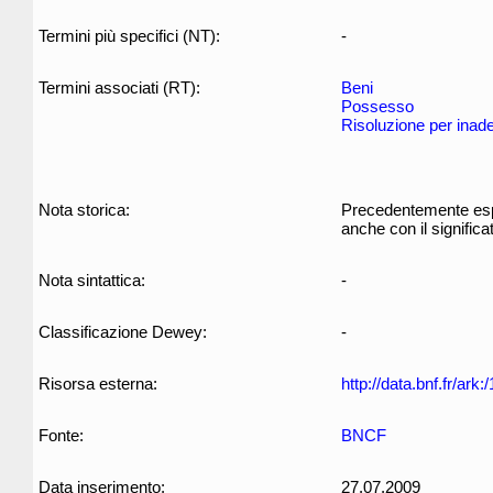
Termini più specifici (NT):
-
Termini associati (RT):
Beni
Possesso
Risoluzione per ina
Nota storica:
Precedentemente espr
anche con il significat
Nota sintattica:
-
Classificazione Dewey:
-
Risorsa esterna:
http://data.bnf.fr/ar
Fonte:
BNCF
Data inserimento:
27.07.2009