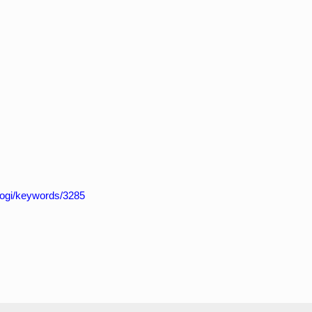
t/dogi/keywords/3285