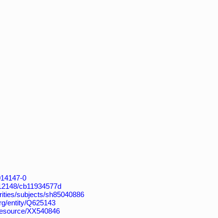
4014147-0
k:/12148/cb11934577d
horities/subjects/sh85040886
org/entity/Q625143
/resource/XX540846