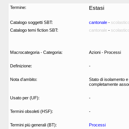
Termine:
Estasi
Catalogo soggetti SBT:
cantonale
-
scolastic
Catalogo temi fiction SBT:
cantonale
-
scolastic
Macrocategoria - Categoria:
Azioni - Processi
Definizione:
-
Nota d'ambito:
Stato di isolamento e 
completamente assort
Usato per (UF):
-
Termini obsoleti (HSF):
-
Termini più generali (BT):
Processi