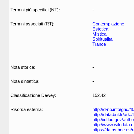
Termini più specifici (NT):
-
Termini associati (RT):
Contemplazione
Estetica
Mistica
Spiritualità
Trance
Nota storica:
-
Nota sintattica:
-
Classificazione Dewey:
152.42
Risorsa esterna:
http://d-nb.info/gnd/
http://data.bnf.fr/ar
http://id.loc.gov/aut
http://www.wikidata.
https://datos.bne.es