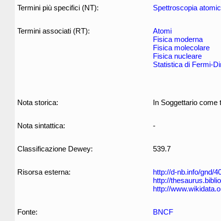
Termini più specifici (NT):
Spettroscopia atomi
Termini associati (RT):
Atomi
Fisica moderna
Fisica molecolare
Fisica nucleare
Statistica di Fermi-D
Nota storica:
In Soggettario come 
Nota sintattica:
-
Classificazione Dewey:
539.7
Risorsa esterna:
http://d-nb.info/gnd/
http://thesaurus.biblio
http://www.wikidata.
Fonte:
BNCF