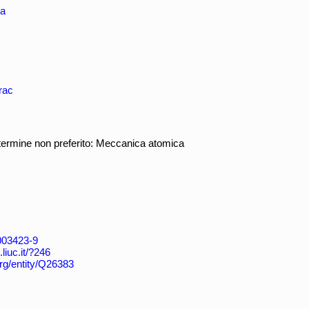
ca
irac
termine non preferito: Meccanica atomica
4003423-9
.liuc.it/?246
org/entity/Q26383