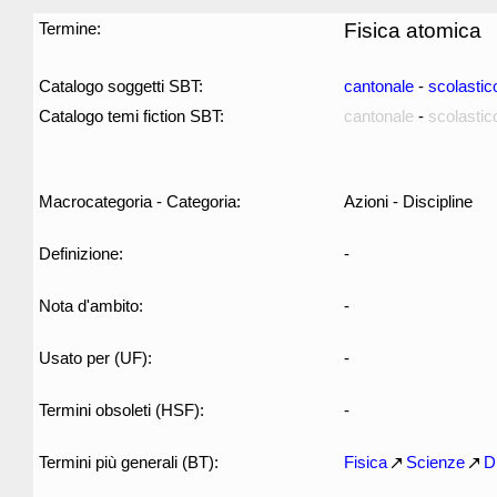
Termine:
Fisica atomica
Catalogo soggetti SBT:
cantonale
-
scolastic
Catalogo temi fiction SBT:
cantonale
-
scolastic
Macrocategoria - Categoria:
Azioni - Discipline
Definizione:
-
Nota d'ambito:
-
Usato per (UF):
-
Termini obsoleti (HSF):
-
Termini più generali (BT):
Fisica
Scienze
D