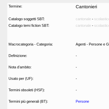
Termine:
Cantonieri
Catalogo soggetti SBT:
cantonale
-
scolastic
Catalogo temi fiction SBT:
cantonale
-
scolastic
Macrocategoria - Categoria:
Agenti - Persone e G
Definizione:
-
Nota d'ambito:
-
Usato per (UF):
-
Termini obsoleti (HSF):
-
Termini più generali (BT):
Persone