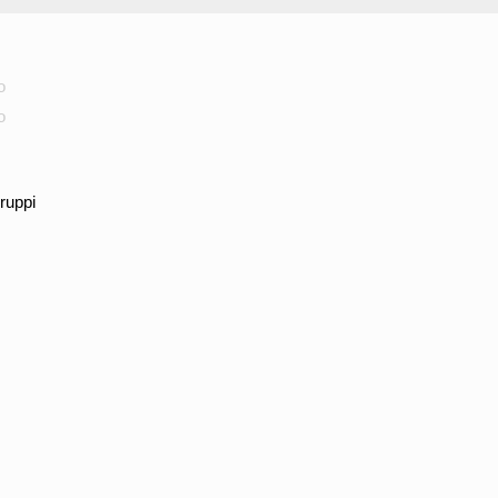
o
o
ruppi